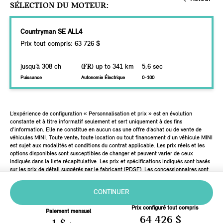
SÉLECTION DU MOTEUR:
Countryman SE ALL4
Prix tout compris: 63 726 $
jusqu’à 308 ch
(FR)
up to 341 km
5,6 sec
Puissance
Autonomie Électrique
0-100
L’expérience de configuration « Personnalisation et prix » est en évolution
constante et à titre informatif seulement et sert uniquement à des fins
d’information. Elle ne constitue en aucun cas une offre d’achat ou de vente de
véhicules MINI. Toute vente, toute location ou tout financement d'un véhicule MINI
est sujet aux modalités et conditions du contrat applicable. Les prix réels et les
options disponibles sont susceptibles de changer et peuvent varier de ceux
indiqués dans la liste récapitulative. Les prix et spécifications indiqués sont basés
sur les prix de détail suggérés par le fabricant (PDSF). Les concessionnaires sont
libres de fixer leurs propres prix.
CONTINUER
Prix configuré tout compris
Paiement mensuel
64 426 $