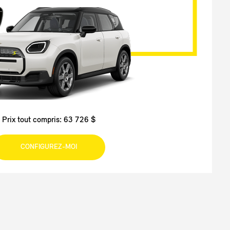
Prix tout compris: 63 726 $
CONFIGUREZ-MOI