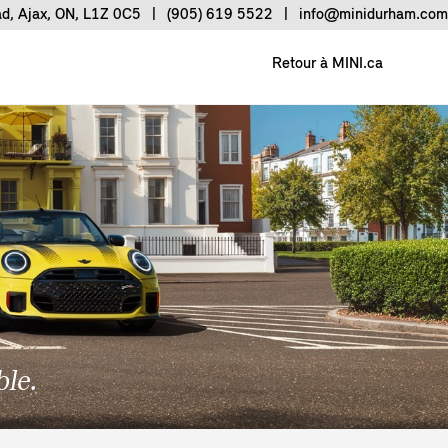
ad, Ajax, ON, L1Z 0C5
|
(905) 619 5522
|
info@minidurham.com
Retour à MINI.ca
le.